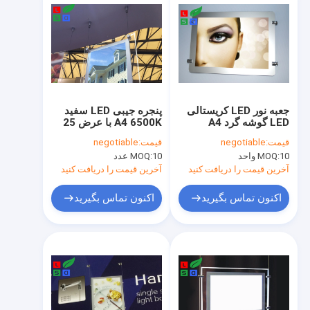
جعبه نور LED کریستالی
پنجره جیبی LED سفید
LED گوشه گرد A4
A4 6500K با عرض 25
210x297mm با سیستم
میلی متر برای تبلیغات
قیمت:
negotiable
قیمت:
negotiable
آویز سیم
10 واحد
MOQ:
10 عدد
MOQ:
آخرین قیمت را دریافت کنید
آخرین قیمت را دریافت کنید
اکنون تماس بگیرید
اکنون تماس بگیرید
صفحه اصلی
محصولات
فیلم های