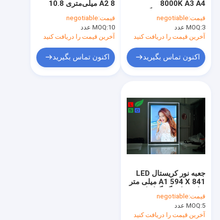
8000K A3 A4
A2 8 میلی‌متری 10.8
قاب لایت باکس پارچه ای
2835SMD نمایشگر
وات یک طرفه برای
قیمت:
negotiable
قیمت:
negotiable
پنجره LED Estate
نمایش پوستر فروشگاه
3 عدد
MOQ:
صفحه راهنمای نور LED
10 عدد
MOQ:
Agent
آخرین قیمت را دریافت کنید
آخرین قیمت را دریافت کنید
قاب پوستر LED
اکنون تماس بگیرید
اکنون تماس بگیرید
پایه پوستر LED
تابلوهای LED با انرژی خورشیدی
جعبه نور کریستالی LED
چراغ های خورشیدی LED
جعبه نور کریستال LED
A1 594 X 841 میلی متر
برای نمایشگر گرافیکی
قیمت:
negotiable
داخلی
5 عدد
MOQ:
آخرین قیمت را دریافت کنید