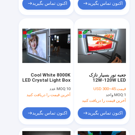
اکنون تماس بگیرید
اکنون تماس بگیرید
جعبه نور بسیار نازک
Cool White 8000K
LED Crystal Light Box
12W-120W LED
کریستال مغناطیسی با
A2
قیمت:
45~300 USD
10 عدد
MOQ:
سیستم آویزان تک کابلی
1 واحد
MOQ:
آخرین قیمت را دریافت کنید
آخرین قیمت را دریافت کنید
اکنون تماس بگیرید
اکنون تماس بگیرید