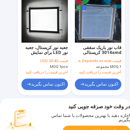
قاب نور باریک سقفی
جعبه نور کریستال، جعبه
3014smd کریستالی
نور LED برای نمایش
LED DC12V
پنجره
قیمت:
USD 40~500/ Pcs, Depends on size
قیمت:
USD 20-40
1 مجموعه
MOQ:
1pcs
MOQ:
آخرین قیمت را دریافت کنید
آخرین قیمت را دریافت کنید
اکنون تماس بگیرید
اکنون تماس بگیرید
در وقت خود صرفه جویی کنید
اجازه دهید با بهترین محصولات با شما تماس
بگیریم.