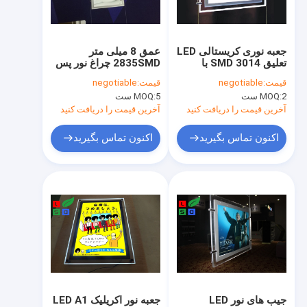
درباره ما
تور کارخانه
جعبه نوری کریستالی LED
عمق 8 میلی متر
تعلیق 3014 SMD با
2835SMD چراغ نور پس
کنترل کیفیت
ضخامت 11 میلی متر
زمینه LED جعبه نور A3
قیمت:
negotiable
قیمت:
negotiable
برای نمایش پوستر پنجره
LED Light Box مورد
2 ست
MOQ:
5 ست
MOQ:
تایید CE
با ما تماس بگیرید
آخرین قیمت را دریافت کنید
آخرین قیمت را دریافت کنید
درخواست نقل قول
اکنون تماس بگیرید
اکنون تماس بگیرید
نمایشگر LED فروشگاه
علامت تیغه LED
علامت نامه کانال LED
علامت نئون سفارشی
جیب های نور LED
جعبه نور اکریلیک LED A1