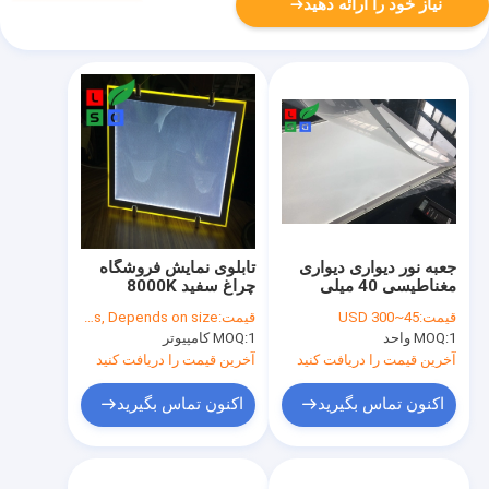
نیاز خود را ارائه دهید
جعبه نور دیواری دیواری
تابلوی نمایش فروشگاه
مغناطیسی 40 میلی
چراغ سفید 8000K
متری دو طرفه نور
SMD2835 LED Crystal
قیمت:
45~300 USD
قیمت:
USD 40~500/ Pcs, Depends on size
Light Box
1 واحد
MOQ:
1 کامپیوتر
MOQ:
آخرین قیمت را دریافت کنید
آخرین قیمت را دریافت کنید
اکنون تماس بگیرید
اکنون تماس بگیرید