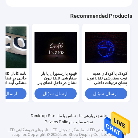
Recommended Products
کودک یا کودکان هدیه
قهوه یا رستوران یا بار
نامه
توپ سفارشی LED نیون
سفارشی LED نیون
جانبی در فضای باز
نشان تزئینات داخلی
نشان در داخل فضای باز
مشکی آینه ای بر
آکریلیک DC12V
تزئینات آکریلیک DC12V
صفحه نمایش جل
مغازه
ارسال سؤال
ارسال سؤال
ارسال س
خانه
دربارهی ما
تماس با ما
Desktop Site
نقشه سایت
Privacy Policy
چین تابلوهای تبلیغاتی LED، نمایشگر دیجیتال LED، تابلوهای فروشگاهی LED
supplier.
Copyright © 2026 Led Shop Display Co., Ltd. All Rights