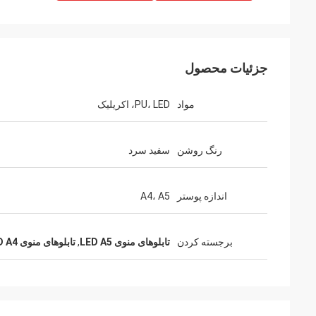
خانم ناتالی از استرالیا
جزئیات محصول
ما تابلوهای نئون را دریافت کردیم و آنه
دوست داریم.
مواد
PU، LED، اکریلیک
رنگ روشن
سفید سرد
اندازه پوستر
A4، A5
برجسته کردن
تابلوهای منوی LED A5
,
تابلوهای منوی LED A4