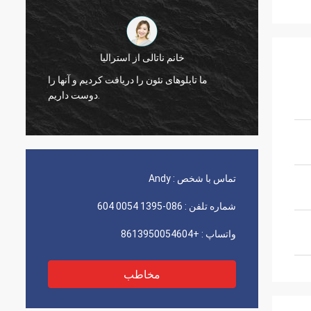
آقای جیسون از کانادا
خانم ناتالی ا
سته را دریافت می کنیم، و از مشاهده کیفیت
ما تابلوهای نئون را
آن قدردانی می کنیم، به محض اینکه چیزی
پیش آمد به شما اطلاع خواهیم داد.
تماس با شخص :
Andy
شماره تلفن :
086-1395 0054 604
واتساپ :
+8613950054604
مخاطب