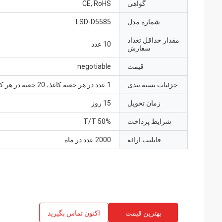
گواهی
CE, RoHS
شماره مدل
LSD-D5585
مقدار حداقل تعداد
10 عدد
سفارش
قیمت
negotiable
جزئیات بسته بندی
1 عدد در هر جعبه کاغذ، 20 جعبه در هر کارتن
زمان تحویل
15 روز
شرایط پرداخت
50% T/T
قابلیت ارائه
2000 عدد در ماه
بهترین قیمت
اکنون تماس بگیرید