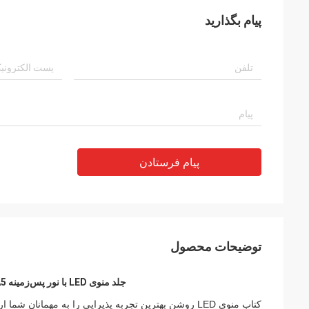
پیام بگذارید
پیام فرستادن
توضیحات محصول
جلد منوی LED با نور پس‌زمینه A4 A5 با لوگوی چاپ شده برای نمایش منوی کلوب