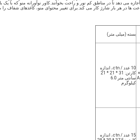
شما اجازه می دهد تا در مناطق کم نور و راحت بخوانند.کاور نوآورانه منو که با یک ب
عت ها در هر بار شارژ کار می کند.برای تغییر محتوای منو، کاغذهای شفاف را 
بسته (میلی متر)
10 عدد / ctn، اندازه
8. اینچ 13.97 ×
کارتن: 31 * 21 * 21
سانتی متر 6.0
کیلوگرم
15 عدد / ctn، اندازه