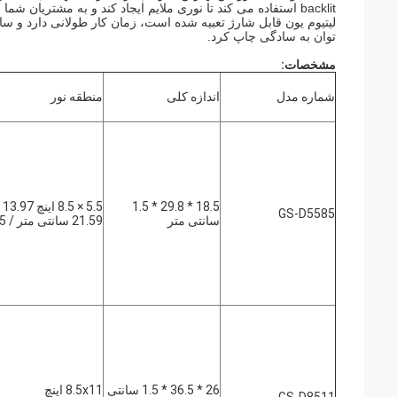
backlit استفاده می کند تا نوری ملایم ایجاد کند و به مشتریان 
لیتیوم یون قابل شارژ تعبیه شده است، زمان کار طولانی دارد و سا
توان به سادگی چاپ کرد.
مشخصات:
شماره مدل
اندازه کلی
منطقه نور
18.5 * 29.8 * 1.5
5.5 × 5
GS-D5585
سانتی متر
21.59 سانتی متر / A5
26 * 36.5 * 1.5 سانتی
8.5x11 اینچ