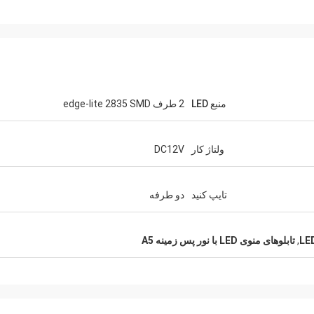
آقای مارک از انگلستان
با تشکر از کار قبلی بی‌نقص، ما آماده‌ایم تا یک
ما ب
ا را
PO جدید را به صورت پیوست برای شما ارسال
خوب 
کنیم.
منبع LED
2 طرف edge-lite 2835 SMD
ولتاژ کار
DC12V
تایپ کنید
دو طرفه
,
تابلوهای منوی LED با نور پس زمینه A5