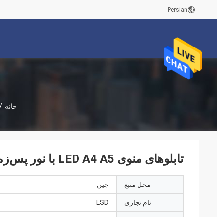
Persian
خانه
/
تابلوهای منوی LED A4 A5 با نور پس‌زمینه برای رستوران‌ها
محل منبع
چین
نام تجاری
LSD