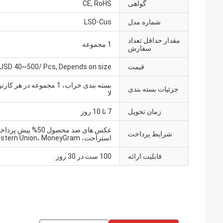
گواهی
CE, RoHS
شماره مدل
LSD-Cus
مقدار حداقل تعداد
1 مجموعه
سفارش
قیمت
USD 40~500/ Pcs, Depends on size
بسته بندی خراب، 1 مجموعه در هر
جزئیات بسته بندی
لا
زمان تحویل
7 تا 10 روز
عکس های ضد محصول 50% پی
شرایط پرداخت
استراحت، Western Union، MoneyGram
قابلیت ارائه
100 ست در 30 روز