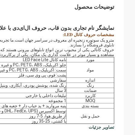
توضیحات محصول
نمایشگر نام تجاری بدون قاب، حروف ال‌ای‌دی با علا
مشخصات حروف کانال LED:
مترو یک سوتوره زنجیره ای معروف در سراسر جهان است.ما تجربه زیاد
تابلوی فروشگاه را بسازند.
حروف کانالی یکی از محبوب ترین انواع تابلوهای بیرونی هستند که ام
مشاهده و بسیار موثر در علامت گذاری یک مکان، یکی از پرکاربردت
مورد
نامه کانال LED Face Lite
جلو: اکریلیک، PC، PETG، ABS و غیره
مواد
سمت: اکریلیک، PC، PETG، ABS و غیره
پشت: فوم، پی وی سی، فلز
اندازه
سفارشی
رنگ
رنگ شده، پوشش پودری، آبکاری، وینیل
ضمانت
3 سال
کاربرد
تبلیغات داخلی یا خارجی
MOQ
1 مجموعه
بسته بندی
پنبه مروارید + پد حباب دار + جعبه های
توسط اکسپرس (DHL، FedEx، UPS و غیره)، 3-5 روز
حمل و نقل
از طریق هوا، 5-7 روز
با کشتی، 25-35 روز
تصاویر جزئیات