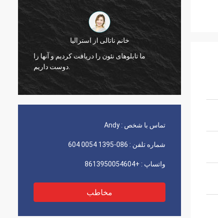
آقای جیسون از کانادا
ما بسته را دریافت می کنیم، و از مشاهده کیفیت
ما ت
خوب آن قدردانی می کنیم، به محض اینکه چیزی
پیش آمد به شما اطلاع خواهیم داد.
تماس با شخص :
Andy
شماره تلفن :
086-1395 0054 604
واتساپ :
+8613950054604
مخاطب