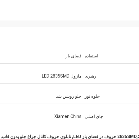
آقای مارک از انگلستان
رالیا
با تشکر از کار قبلی بی‌نقص، ما آماده‌ایم تا یک
فت کردیم و آنها را
PO جدید را به صورت پیوست برای شما ارسال
دوست داریم.
کنیم.
استفاده
فضای باز
رهبری
ماژول LED 2835SMD
جلوه نور
جلو روشن شد
جای اصلی
Xiamen Chins
,