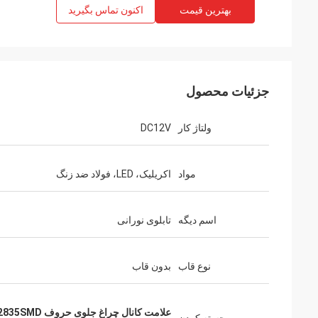
بهترین قیمت
اکنون تماس بگیرید
خانم ناتالی از است
ما تابلوهای نئون را دریا
جزئیات محصول
ولتاژ کار
DC12V
مواد
اکریلیک، LED، فولاد ضد زنگ
اسم دیگه
تابلوی نورانی
نوع قاب
بدون قاب
علامت کانال چراغ جلوی حروف 2835SMD,2835SMD حروف در فضای باز LED, تابلوی حروف کانال چراغ جلو بدون قاب